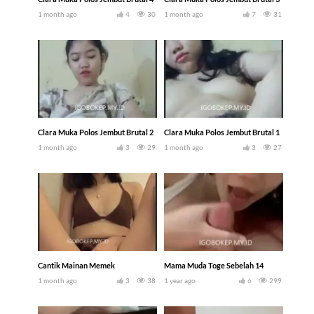
1 month ago
4
30
1 month ago
7
31
Clara Muka Polos Jembut Brutal 2
Clara Muka Polos Jembut Brutal 1
1 month ago
3
29
1 month ago
3
27
Cantik Mainan Memek
Mama Muda Toge Sebelah 14
1 month ago
3
38
1 year ago
6
299