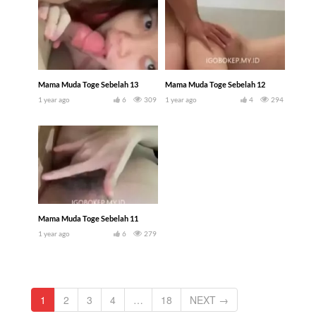
Mama Muda Toge Sebelah 13
Mama Muda Toge Sebelah 12
1 year ago
6
309
1 year ago
4
294
Mama Muda Toge Sebelah 11
1 year ago
6
279
1
2
3
4
…
18
NEXT →